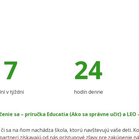
7
24
ní v týždni
hodín denne
enie sa – príručka Educatia (Ako sa správne učiť) a LEO
, či sa na ňom nachádza škola, ktorú navštevujú vaše deti. K
partneri získavajú od nás prístupové zľavy pre zakúpenie n