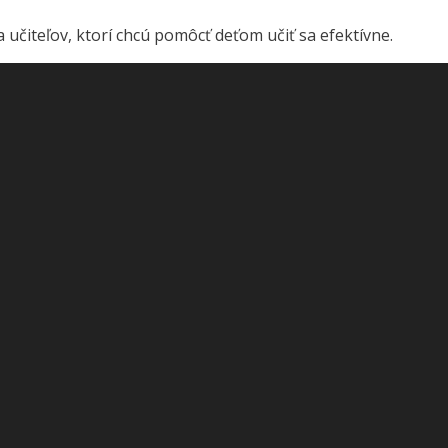
 a učiteľov, ktorí chcú pomôcť deťom učiť sa efektívne.