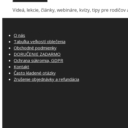
Videá, lekcie, články, webináre, kvízy, tipy pre rodičov
O nás
Tabuľka veľkostí oblečenia
Obchodné podmienky
DORUČENIE ZADARMO
Ochrana súkromia, GDPR
Kontakt
Často kladené otázky
Zrušenie objednávky a refundácia