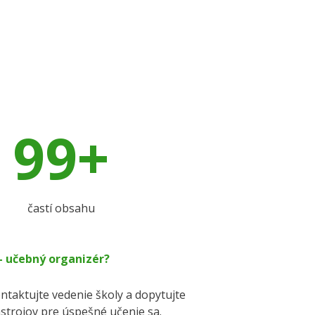
99+
častí obsahu
 – učebný organizér?
ontaktujte vedenie školy a dopytujte
ástrojov pre úspešné učenie sa.