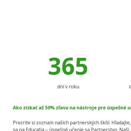
365
dní v roku
d
Ako získať až 50% zľavu na nástroje pre úspešné uč
Prezrite si zoznam našich partnerských škôl. Hľadajte
sa na Educatia – úspešné učenie sa Partnerstvo. Naši 