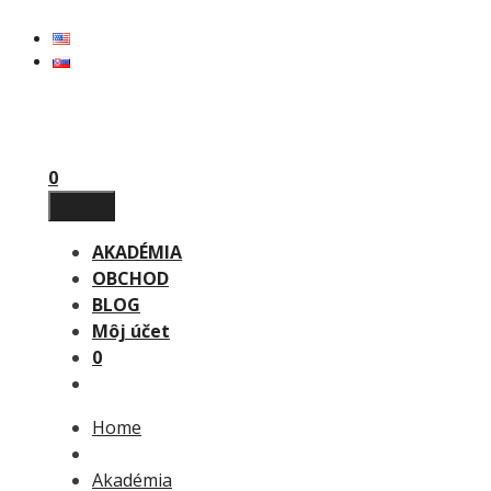
Preskočiť
na
obsah
0
Menu
AKADÉMIA
OBCHOD
BLOG
Môj účet
0
Home
Akadémia