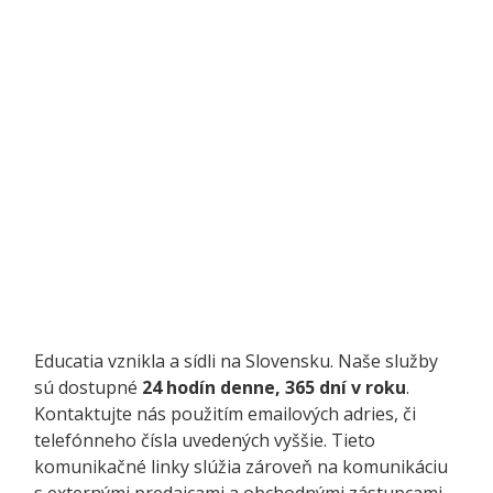
Educatia vznikla a sídli na Slovensku. Naše služby
sú dostupné
24 hodín denne, 365 dní v roku
.
Kontaktujte nás použitím emailových adries, či
telefónneho čísla uvedených vyššie. Tieto
komunikačné linky slúžia zároveň na komunikáciu
s externými predajcami a obchodnými zástupcami.